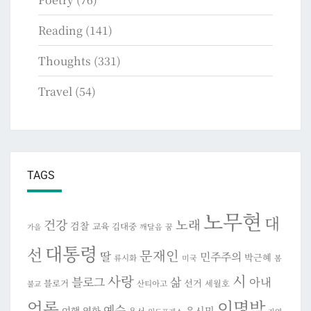
Reading
(141)
Thoughts
(331)
Travel
(54)
TAGS
노무현
대
건강
노래
검찰
교육
김대중
깨달음
꿈
가을
대통령
선
문재인
딸
민주주의
박근혜
류시화
미국
봄
시
사랑
블로그
삶
아내
선거
블로거
세월호
산티아고
불교
이명박
언론
예수
여행
영화
유시민
용서