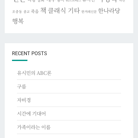
워드프레스
자연
책
클래식 기타
한나라당
죽음
조중동
종교
한겨레신문
행복
RECENT POSTS
유시민의 ABC론
구름
자비경
시간에 기대어
가족이라는 이름