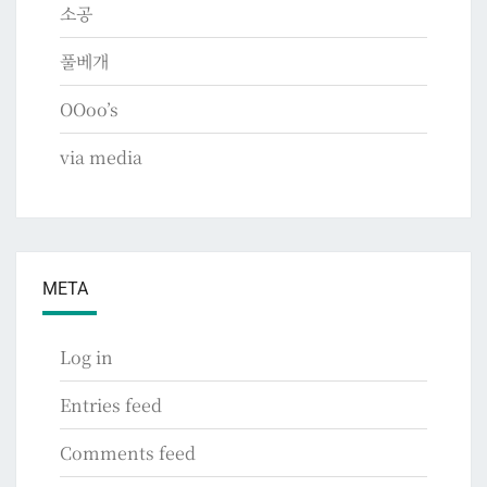
소공
풀베개
OOoo’s
via media
META
Log in
Entries feed
Comments feed