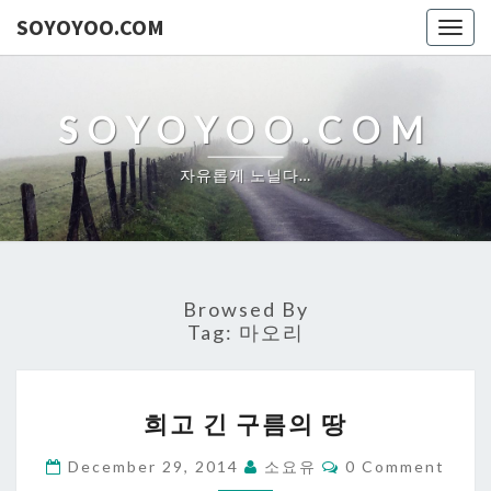
SOYOYOO.COM
Togg
navig
SOYOYOO.COM
자유롭게 노닐다…
Browsed By
Tag:
마오리
희
희고 긴 구름의 땅
고
긴
Comments
December 29, 2014
소요유
0 Comment
구