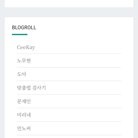
BLOGROLL
CeeKay
노무현
도아
맞춤법 검사기
문재인
미리내
민노씨