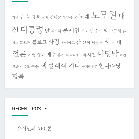
노무현
대
건강
노래
검찰
교육
김대중
깨달음
꿈
가을
대통령
선
문재인
딸
민주주의
박근혜
류시화
미국
봄
시
사랑
블로그
삶
아내
선거
블로거
세월호
산티아고
불교
이명박
언론
예수
여행
영화
유시민
용서
워드프레스
자연
책
클래식 기타
한나라당
죽음
조중동
종교
한겨레신문
행복
RECENT POSTS
유시민의 ABC론