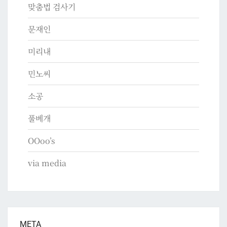
맞춤법 검사기
문재인
미리내
민노씨
소공
풀베개
OOoo’s
via media
META