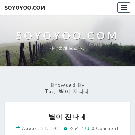
SOYOYOO.COM
Togg
navig
SOYOYOO.COM
자유롭게 노닐다…
Browsed By
Tag:
별이 진다네
별
별이 진다네
이
진
Comments
August 31, 2022
소요유
0 Comment
다