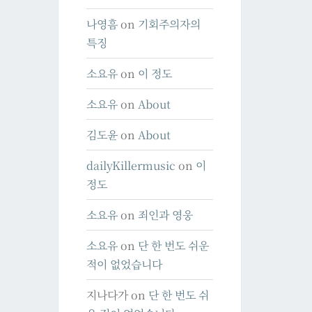
나영흠
on
기회주의자의
특징
소요유
on
이 정도
소요유
on
About
김도윤
on
About
dailyKillermusic
on
이
정도
소요유
on
죄인과 영웅
소요유
on
단 한 번도 쉬운
적이 없었습니다
지나다가
on
단 한 번도 쉬