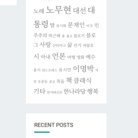
노무현
대
대선
노래
통령
문재인
딸
민
류시화
미국
블로
주주의
박근혜
블로거
봄
불교
사랑
그
삶
선거
세월호
산티아고
언론
시
아내
예수
여행
영화
이명박
유시민
용서
워드프레스
자
책
클래식
죽음
조중동
연
종교
기타
행복
한나라당
한겨레신문
RECENT POSTS