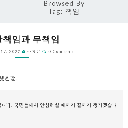
Browsed By
Tag:
책임
무
한책임과 무책임
한
책
Comments
 17, 2022
소요유
0 Comment
임
과
무
했던 말.
책
임
입니다. 국민들께서 안심하실 때까지 끝까지 챙기겠습니