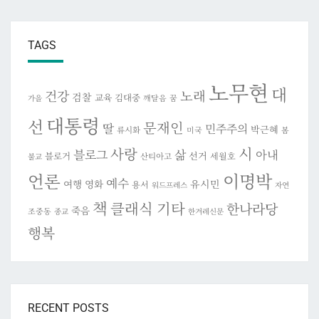
TAGS
노무현
대
건강
노래
검찰
교육
김대중
깨달음
꿈
가을
대통령
선
문재인
딸
민주주의
박근혜
류시화
미국
봄
시
사랑
블로그
삶
아내
선거
블로거
세월호
산티아고
불교
이명박
언론
예수
여행
영화
유시민
용서
워드프레스
자연
책
클래식 기타
한나라당
죽음
조중동
종교
한겨레신문
행복
RECENT POSTS