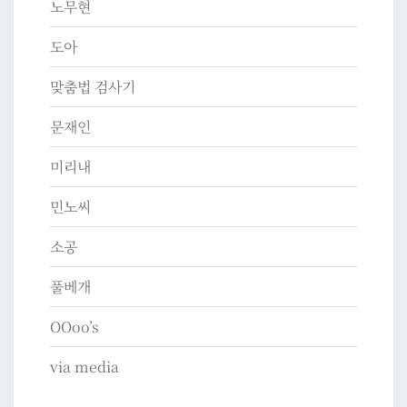
노무현
도아
맞춤법 검사기
문재인
미리내
민노씨
소공
풀베개
OOoo’s
via media