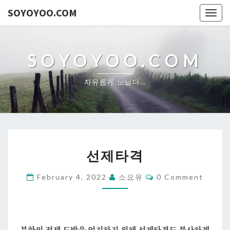
SOYOYOO.COM
Togg
navig
SOYOYOO.COM
자유롭게 노닐다…
선
선제타격
제
타
Comments
February 4, 2022
소요유
0 Comment
격
북한의 전쟁 도발을 억지하기 위해 선제타격도 불사하겠