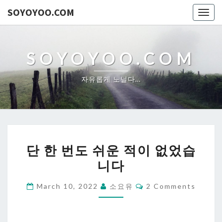
SOYOYOO.COM
Togg
navig
SOYOYOO.COM
자유롭게 노닐다…
단
단 한 번도 쉬운 적이 없었습
한
니다
번
도
Comments
March 10, 2022
소요유
2 Comments
쉬
운
적