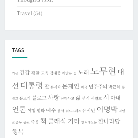
Travel
(54)
TAGS
노무현
대
건강
노래
검찰
교육
김대중
깨달음
꿈
가을
대통령
선
문재인
딸
민주주의
박근혜
류시화
미국
봄
시
사랑
블로그
삶
아내
선거
블로거
세월호
산티아고
불교
이명박
언론
예수
여행
영화
유시민
용서
워드프레스
자연
책
클래식 기타
한나라당
죽음
조중동
종교
한겨레신문
행복