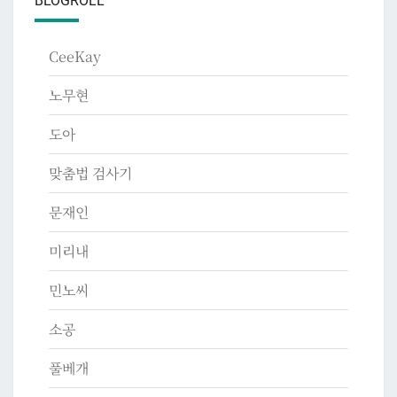
BLOGROLL
CeeKay
노무현
도아
맞춤법 검사기
문재인
미리내
민노씨
소공
풀베개