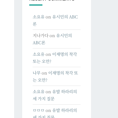
소요유
on
유시민의 ABC
론
지나가다
on
유시민의
ABC론
소요유
on
이재명의 착각
또는 오만?
나무
on
이재명의 착각 또
는 오만?
소요유
on
유발 하라리의
세 가지 질문
ㅁㅁㅁ
on
유발 하라리의
세 가지 질문