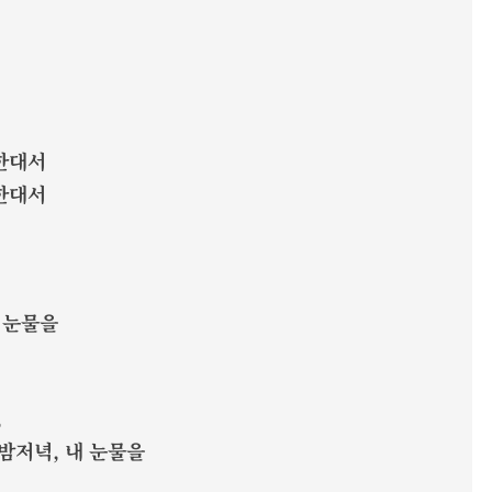
한대서
한대서
 눈물을
,
밤저녁, 내 눈물을