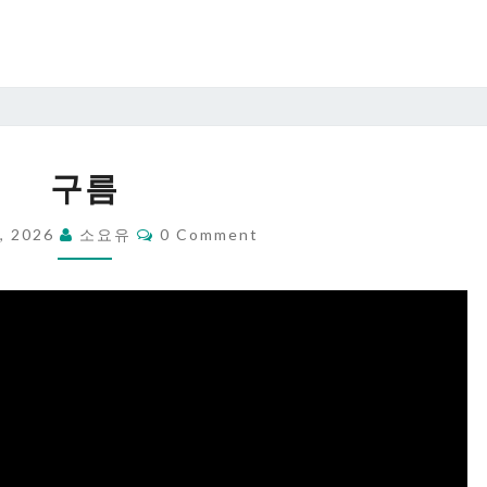
구
구름
름
Comments
0, 2026
소요유
0 Comment