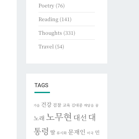
Poetry
(76)
Reading
(141)
Thoughts
(331)
Travel
(54)
TAGS
건강
검찰
교육
김대중
깨달음
꿈
가을
노무현
대
대선
노래
통령
문재인
딸
민
류시화
미국