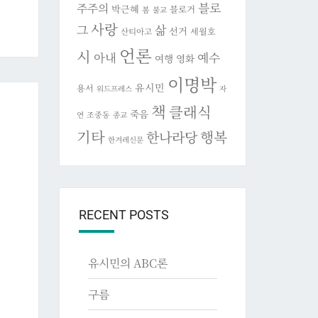
블로
주주의
박근혜
블로거
봄
불교
사랑
그
삶
선거
세월호
산티아고
언론
시
아내
예수
여행
영화
이명박
유시민
용서
워드프레스
자
책
클래식
죽음
조중동
연
종교
기타
행복
한나라당
한겨레신문
RECENT POSTS
유시민의 ABC론
구름