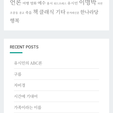
이명박
언론
예수
여행
영화
유시민
용서
워드프레스
자연
책
클래식 기타
한나라당
죽음
조중동
종교
한겨레신문
행복
RECENT POSTS
유시민의 ABC론
구름
자비경
시간에 기대어
가족이라는 이름