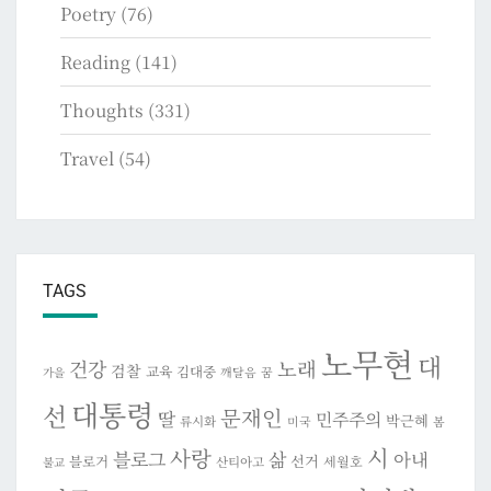
Poetry
(76)
Reading
(141)
Thoughts
(331)
Travel
(54)
TAGS
노무현
대
건강
노래
검찰
교육
김대중
깨달음
꿈
가을
대통령
선
문재인
딸
민주주의
박근혜
류시화
미국
봄
시
사랑
블로그
삶
아내
선거
블로거
세월호
산티아고
불교