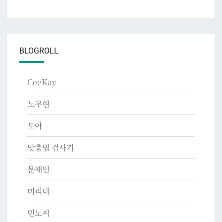
BLOGROLL
CeeKay
노무현
도아
맞춤법 검사기
문재인
미리내
민노씨