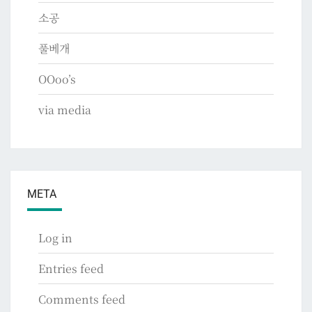
소공
풀베개
OOoo’s
via media
META
Log in
Entries feed
Comments feed