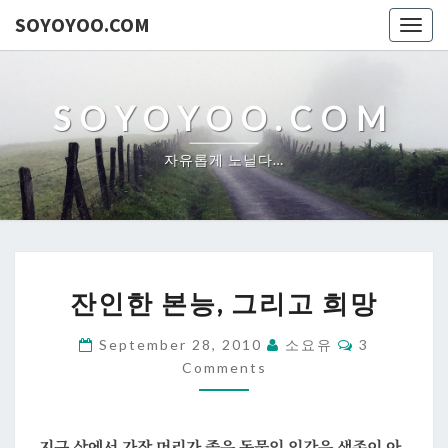
SOYOYOO.COM
Togg
navig
SOYOYOO.COM
자유롭게 노닐다…
잔
잔인한 본능, 그리고 희망
인
한
Comments
September 28, 2010
소요유
3
본
Comments
능,
그
리
지구 상에서 가장 머리가 좋은 동물인 인간은 생존이 아