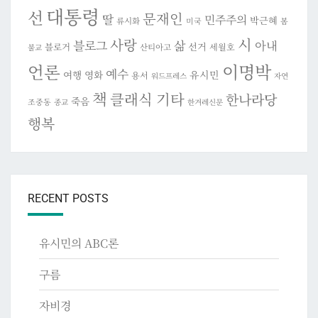
대통령
선
문재인
딸
민주주의
박근혜
류시화
미국
봄
시
사랑
블로그
삶
아내
선거
블로거
세월호
산티아고
불교
이명박
언론
예수
여행
영화
유시민
용서
워드프레스
자연
책
클래식 기타
한나라당
죽음
조중동
종교
한겨레신문
행복
RECENT POSTS
유시민의 ABC론
구름
자비경