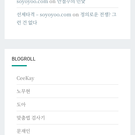
soyoyoo.com
on
안철수의 민낯
선제타격 – soyoyoo.com
on
정의로운 전쟁? 그
런 건 없다
BLOGROLL
CeeKay
노무현
도아
맞춤법 검사기
문재인