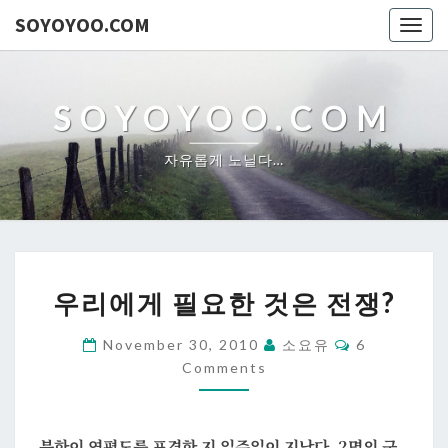
SOYOYOO.COM
Togg
navig
SOYOYOO.COM
자유롭게 노닐다…
우
우리에게 필요한 것은 전쟁?
리
에
Comments
November 30, 2010
소요유
6
게
Comments
필
요
한
북한이 연평도를 포격한 지 일주일이 지났다. 2명의 군