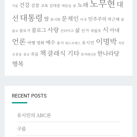
노무현
대
건강
노래
검찰
교육
김대중
깨달음
꿈
가을
대통령
선
문재인
딸
민주주의
박근혜
류시화
미국
봄
시
사랑
블로그
삶
아내
선거
블로거
세월호
산티아고
불교
이명박
언론
예수
여행
영화
유시민
용서
워드프레스
자연
책
클래식 기타
한나라당
죽음
조중동
종교
한겨레신문
행복
RECENT POSTS
유시민의 ABC론
구름