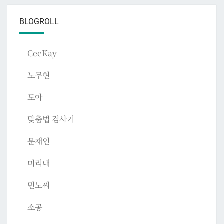
BLOGROLL
CeeKay
노무현
도아
맞춤법 검사기
문재인
미리내
민노씨
소공