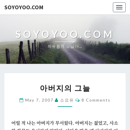
SOYOYOO.COM
Togg
navig
SOYOYOO.COM
자유롭게 노닐다…
아
아버지의 그늘
버
지
Comments
May 7, 2007
소요유
8 Comments
의
그
늘
어릴 적 나는 아버지가 무서웠다. 아버지는 젊었고, 사소