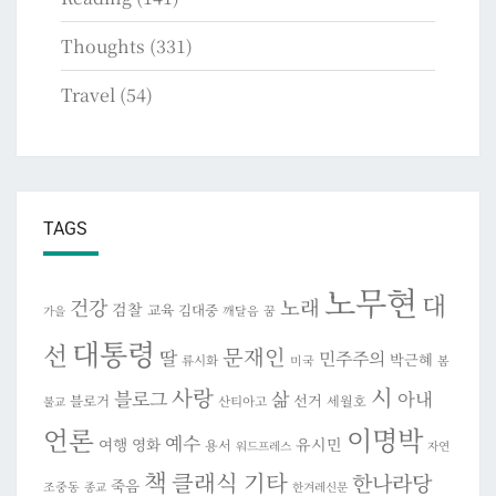
Thoughts
(331)
Travel
(54)
TAGS
노무현
대
건강
노래
검찰
교육
김대중
깨달음
꿈
가을
대통령
선
문재인
딸
민주주의
박근혜
류시화
미국
봄
시
사랑
블로그
삶
아내
선거
블로거
세월호
산티아고
불교
이명박
언론
예수
여행
영화
유시민
용서
워드프레스
자연
책
클래식 기타
한나라당
죽음
조중동
종교
한겨레신문