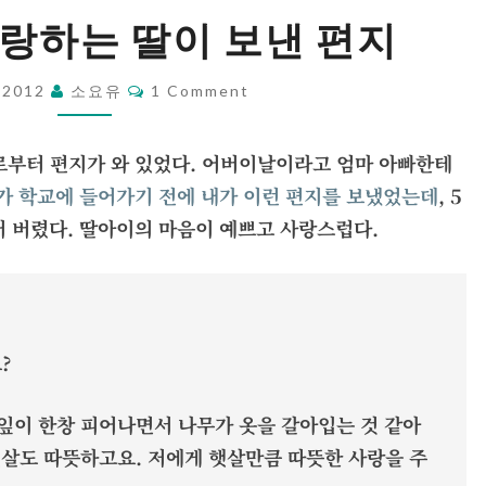
어
사랑하는 딸이 보낸 편지
버
이
Comments
, 2012
소요유
1 Comment
날,
사
로부터 편지가 와 있었다. 어버이날이라고 엄마 아빠한테
랑
가 학교에 들어가기 전에 내가 이런 편지를 보냈었는데
, 5
하
어 버렸다. 딸아이의 마음이 예쁘고 사랑스럽다.
는
딸
이
보
?
낸
편
잎이 한창 피어나면서 나무가 옷을 갈아입는 것 같아
지
 햇살도 따뜻하고요. 저에게 햇살만큼 따뜻한 사랑을 주