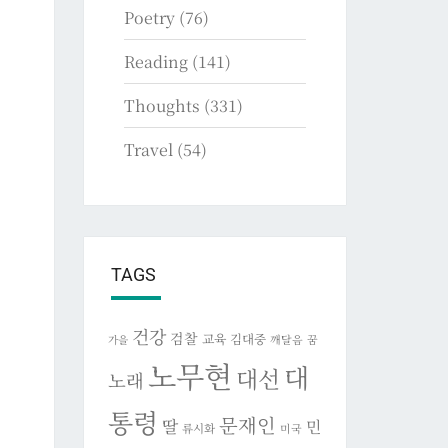
Poetry
(76)
Reading
(141)
Thoughts
(331)
Travel
(54)
TAGS
건강
검찰
교육
김대중
깨달음
꿈
가을
노무현
대
대선
노래
통령
문재인
딸
민
류시화
미국