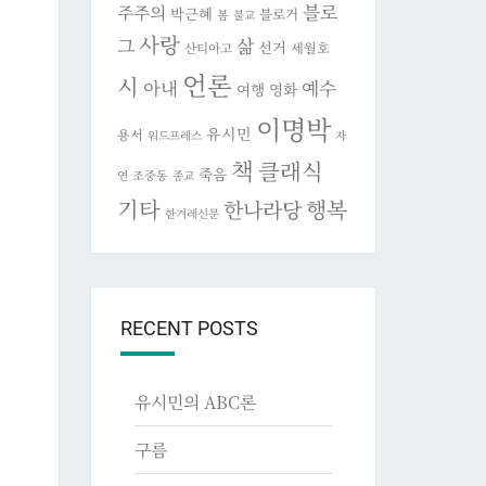
블로
주주의
박근혜
블로거
봄
불교
사랑
그
삶
선거
세월호
산티아고
언론
시
아내
예수
여행
영화
이명박
유시민
용서
워드프레스
자
책
클래식
죽음
조중동
연
종교
기타
행복
한나라당
한겨레신문
RECENT POSTS
유시민의 ABC론
구름