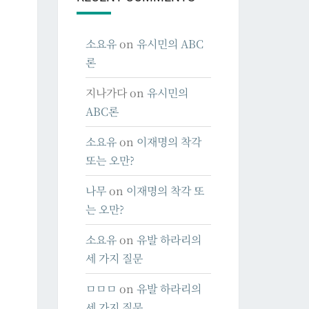
소요유
on
유시민의 ABC
론
지나가다
on
유시민의
ABC론
소요유
on
이재명의 착각
또는 오만?
나무
on
이재명의 착각 또
는 오만?
소요유
on
유발 하라리의
세 가지 질문
ㅁㅁㅁ
on
유발 하라리의
세 가지 질문