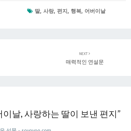
딸
,
사랑
,
편지
,
행복
,
어버이날
NEXT
매력적인 연설문
이날, 사랑하는 딸이 보낸 편지
”
선물 – soyoyoo.com