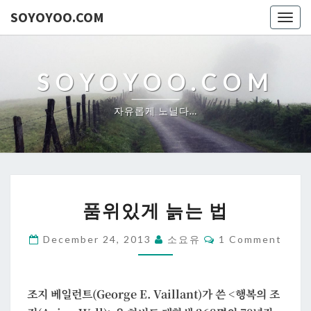
SOYOYOO.COM
Togg
navig
SOYOYOO.COM
자유롭게 노닐다…
품
품위있게 늙는 법
위
있
Comments
December 24, 2013
소요유
1 Comment
게
늙
는
조지 베일런트(George E. Vaillant)가 쓴 <행복의 조
법