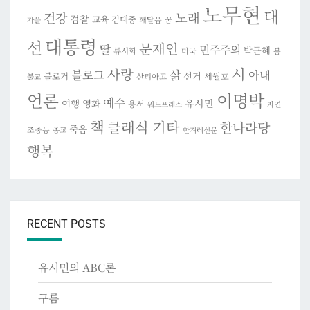
노무현
대
건강
노래
검찰
교육
김대중
깨달음
꿈
가을
대통령
선
문재인
딸
민주주의
박근혜
류시화
미국
봄
시
사랑
블로그
삶
아내
선거
블로거
세월호
산티아고
불교
이명박
언론
예수
여행
영화
유시민
용서
워드프레스
자연
책
클래식 기타
한나라당
죽음
조중동
종교
한겨레신문
행복
RECENT POSTS
유시민의 ABC론
구름