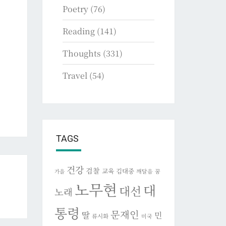
Poetry
(76)
Reading
(141)
Thoughts
(331)
Travel
(54)
TAGS
건강
검찰
교육
김대중
깨달음
꿈
가을
노무현
대
대선
노래
통령
문재인
딸
민
류시화
미국