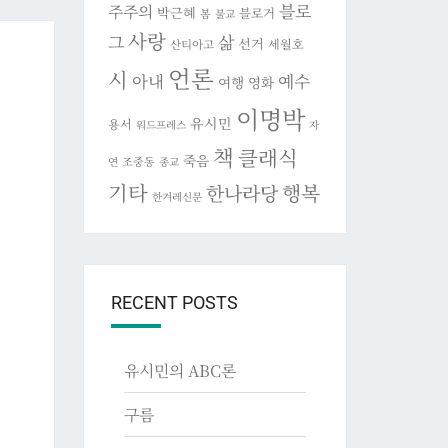
블로
주주의
박근혜
블로거
봄
불교
사랑
그
삶
선거
세월호
산티아고
언론
시
아내
예수
여행
영화
이명박
유시민
용서
워드프레스
자
책
클래식
죽음
조중동
연
종교
기타
행복
한나라당
한겨레신문
RECENT POSTS
유시민의 ABC론
구름