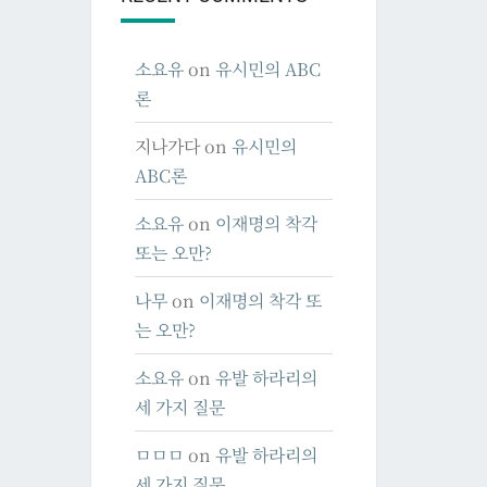
소요유
on
유시민의 ABC
론
지나가다
on
유시민의
ABC론
소요유
on
이재명의 착각
또는 오만?
나무
on
이재명의 착각 또
는 오만?
소요유
on
유발 하라리의
세 가지 질문
ㅁㅁㅁ
on
유발 하라리의
세 가지 질문