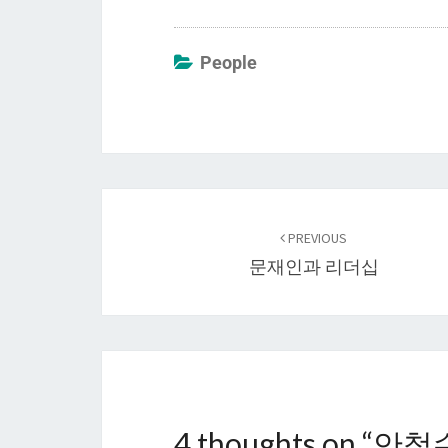
People
Post
navigation
PREVIOUS
문재인과 리더십
4 thoughts on “
안철