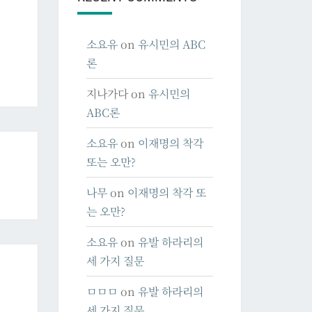
소요유
on
유시민의 ABC
론
지나가다
on
유시민의
ABC론
소요유
on
이재명의 착각
또는 오만?
나무
on
이재명의 착각 또
는 오만?
소요유
on
유발 하라리의
세 가지 질문
ㅁㅁㅁ
on
유발 하라리의
세 가지 질문