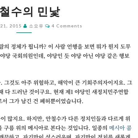
안
철수의 민낯
철
수
Comments
 21, 2015
소요유
4 Comments
의
민
람의 정체가 뭡니까? 이 사람 언행을 보면 뭐가 뭔지 도무
낯
 야당 국회의원인데, 야당인 듯 야당 아닌 야당 같은 행보
. 그것도 아주 위험하고, 해악이 큰 기회주의자이지요. 그
때 다 드러난 것이구요. 현재 제1 야당인 새정치민주연합
로서 그가 남긴 건 폐허뿐이었습니다.
이 많지요. 하지만, 안철수가 다른 정치인들과 다르게 위
를 구름 위의 메시아로 본다는 것입니다. 일종의
메시아 콤
 깨끗하고, 자기만이 성스러우며, 자기만이 정치를 새롭게