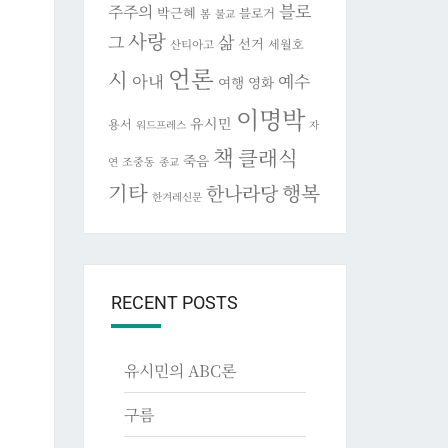
블로
주주의
박근혜
블로거
봄
불교
사랑
그
삶
선거
세월호
산티아고
언론
시
아내
예수
여행
영화
이명박
유시민
용서
워드프레스
자
책
클래식
죽음
조중동
연
종교
기타
행복
한나라당
한겨레신문
RECENT POSTS
유시민의 ABC론
구름