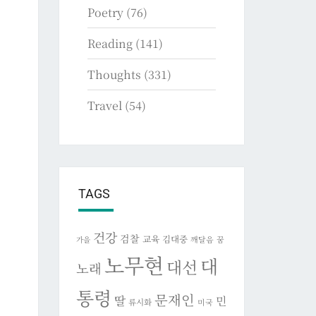
Poetry
(76)
Reading
(141)
Thoughts
(331)
Travel
(54)
TAGS
건강
검찰
교육
김대중
깨달음
꿈
가을
노무현
대
대선
노래
통령
문재인
딸
민
류시화
미국