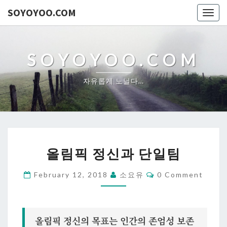
SOYOYOO.COM
Togg
navig
SOYOYOO.COM
자유롭게 노닐다…
올
올림픽 정신과 단일팀
림
픽
Comments
February 12, 2018
소요유
0 Comment
정
신
과
올림픽 정신의 목표는 인간의 존엄성 보존
단