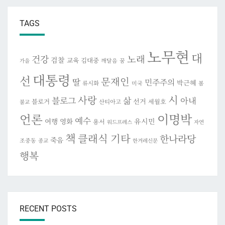
TAGS
노무현
대
건강
노래
검찰
교육
김대중
깨달음
꿈
가을
대통령
선
문재인
딸
민주주의
박근혜
류시화
미국
봄
시
사랑
블로그
삶
아내
선거
블로거
세월호
산티아고
불교
이명박
언론
예수
여행
영화
유시민
용서
워드프레스
자연
책
클래식 기타
한나라당
죽음
조중동
종교
한겨레신문
행복
RECENT POSTS