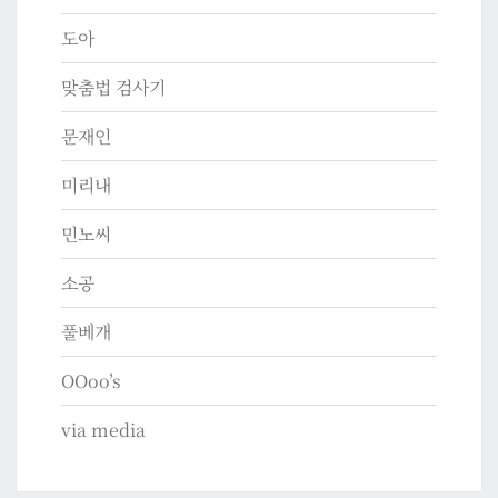
도아
맞춤법 검사기
문재인
미리내
민노씨
소공
풀베개
OOoo’s
via media