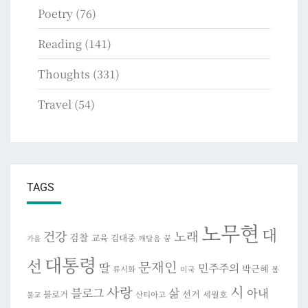
Poetry
(76)
Reading
(141)
Thoughts
(331)
Travel
(54)
TAGS
노무현
대
건강
노래
검찰
교육
김대중
깨달음
꿈
가을
대통령
선
문재인
딸
민주주의
박근혜
류시화
미국
봄
시
사랑
블로그
삶
아내
선거
블로거
세월호
산티아고
불교