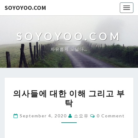
SOYOYOO.COM
Togg
navig
SOYOYOO.COM
자유롭게 노닐다…
의
의사들에 대한 이해 그리고 부
사
탁
들
에
Comments
September 4, 2020
소요유
0 Comment
대
한
이