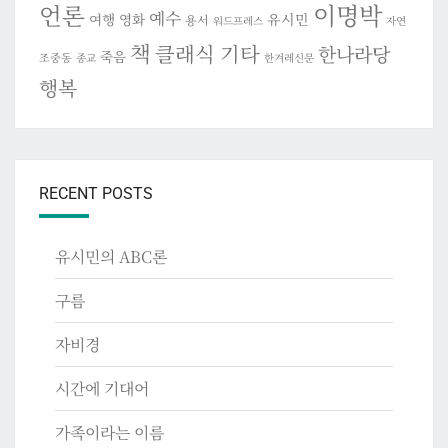
이명박
언론
예수
여행
영화
유시민
용서
워드프레스
자연
책
클래식 기타
한나라당
죽음
조중동
종교
한겨레신문
행복
RECENT POSTS
유시민의 ABC론
구름
자비경
시간에 기대어
가족이라는 이름