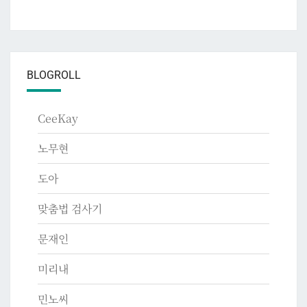
BLOGROLL
CeeKay
노무현
도아
맞춤법 검사기
문재인
미리내
민노씨