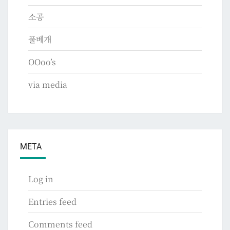
소공
풀베개
OOoo’s
via media
META
Log in
Entries feed
Comments feed