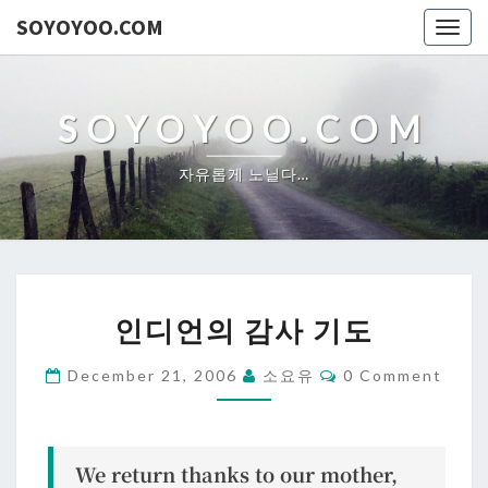
SOYOYOO.COM
Togg
navig
SOYOYOO.COM
자유롭게 노닐다…
인
인디언의 감사 기도
디
언
Comments
December 21, 2006
소요유
0 Comment
의
감
사
We return thanks to our mother,
기