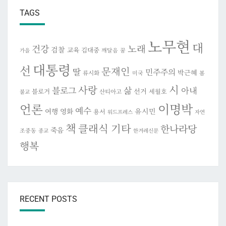
TAGS
노무현
대
건강
노래
검찰
교육
김대중
깨달음
꿈
가을
대통령
선
문재인
딸
민주주의
박근혜
류시화
미국
봄
시
사랑
블로그
삶
아내
선거
블로거
세월호
산티아고
불교
이명박
언론
예수
여행
영화
유시민
용서
워드프레스
자연
책
클래식 기타
한나라당
죽음
조중동
종교
한겨레신문
행복
RECENT POSTS