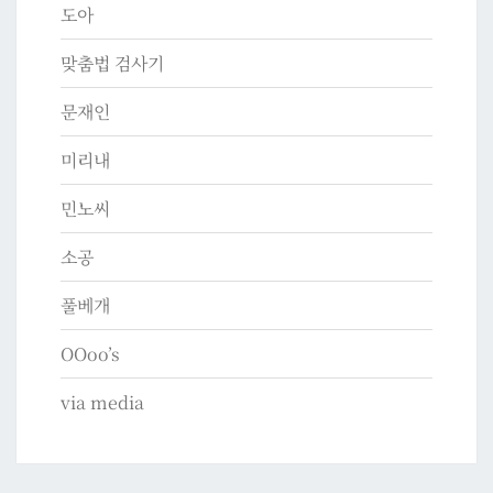
도아
맞춤법 검사기
문재인
미리내
민노씨
소공
풀베개
OOoo’s
via media