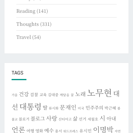
Reading
(141)
Thoughts
(331)
Travel
(54)
TAGS
노무현
대
건강
노래
검찰
교육
김대중
깨달음
꿈
가을
대통령
선
문재인
딸
민주주의
박근혜
류시화
미국
봄
시
사랑
블로그
삶
아내
선거
블로거
세월호
산티아고
불교
이명박
언론
예수
여행
영화
유시민
용서
워드프레스
자연