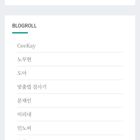
BLOGROLL
CeeKay
노무현
도아
맞춤법 검사기
문재인
미리내
민노씨