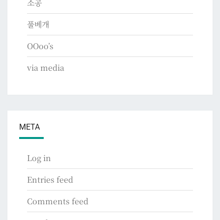
소공
풀베개
OOoo’s
via media
META
Log in
Entries feed
Comments feed