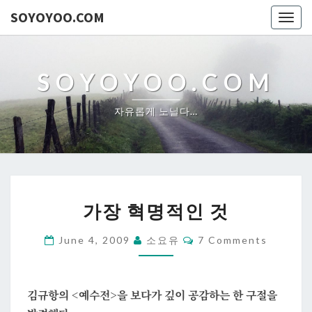
SOYOYOO.COM
Togg
navig
SOYOYOO.COM
자유롭게 노닐다…
가
가장 혁명적인 것
장
혁
Comments
June 4, 2009
소요유
7 Comments
명
적
인
김규항의 <예수전>을 보다가 깊이 공감하는 한 구절을
것