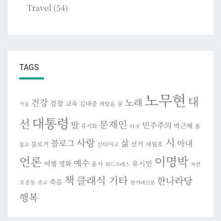
Travel
(54)
TAGS
노무현
대
건강
노래
검찰
교육
김대중
깨달음
꿈
가을
대통령
선
문재인
딸
민주주의
박근혜
류시화
미국
봄
시
사랑
블로그
삶
아내
선거
블로거
세월호
산티아고
불교
이명박
언론
예수
여행
영화
유시민
용서
워드프레스
자연
책
클래식 기타
한나라당
죽음
조중동
종교
한겨레신문
행복