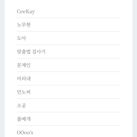
CeeKay
노무현
도아
맞춤법 검사기
문재인
미리내
민노씨
소공
풀베개
OOoo’s