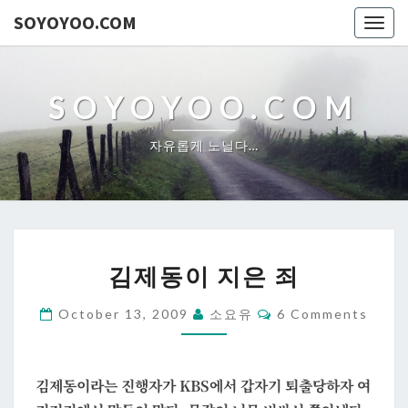
SOYOYOO.COM
Togg
navig
SOYOYOO.COM
자유롭게 노닐다…
김
김제동이 지은 죄
제
동
Comments
October 13, 2009
소요유
6 Comments
이
지
은
김제동이라는 진행자가 KBS에서 갑자기 퇴출당하자 여
죄