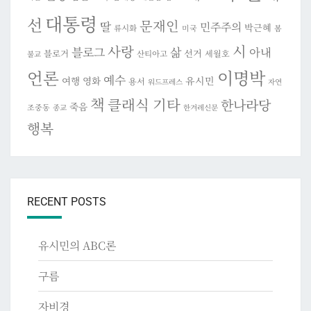
대통령
선
문재인
딸
민주주의
박근혜
류시화
미국
봄
시
사랑
블로그
삶
아내
선거
블로거
세월호
산티아고
불교
이명박
언론
예수
여행
영화
유시민
용서
워드프레스
자연
책
클래식 기타
한나라당
죽음
조중동
종교
한겨레신문
행복
RECENT POSTS
유시민의 ABC론
구름
자비경