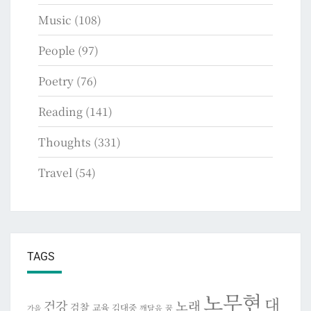
Music
(108)
People
(97)
Poetry
(76)
Reading
(141)
Thoughts
(331)
Travel
(54)
TAGS
노무현
대
건강
노래
검찰
교육
김대중
깨달음
꿈
가을