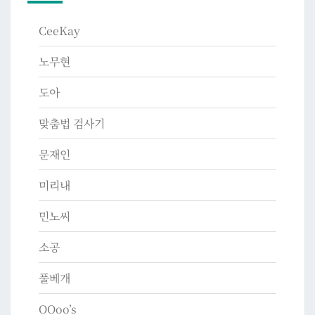
CeeKay
노무현
도아
맞춤법 검사기
문재인
미리내
민노씨
소공
풀베개
OOoo’s