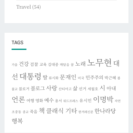
Travel
(54)
TAGS
노무현
대
건강
노래
검찰
교육
김대중
깨달음
꿈
가을
대통령
선
문재인
딸
민주주의
박근혜
류시화
미국
봄
시
사랑
블로그
삶
아내
선거
블로거
세월호
산티아고
불교
이명박
언론
예수
여행
영화
유시민
용서
워드프레스
자연
책
클래식 기타
한나라당
죽음
조중동
종교
한겨레신문
행복