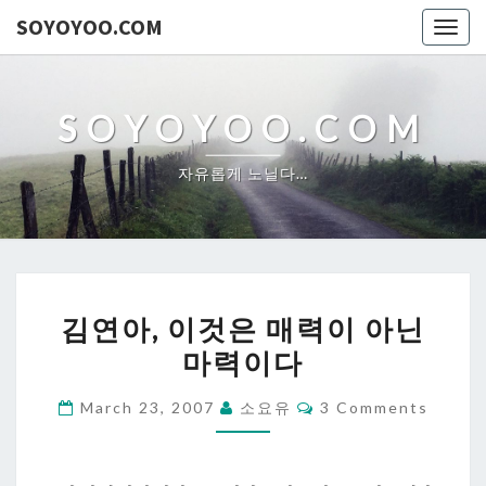
SOYOYOO.COM
Togg
navig
SOYOYOO.COM
자유롭게 노닐다…
김
김연아, 이것은 매력이 아닌
연
마력이다
아,
이
Comments
March 23, 2007
소요유
3 Comments
것
은
매