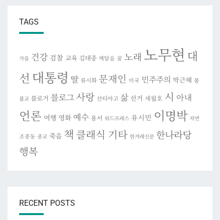
TAGS
노무현
대
건강
노래
검찰
교육
김대중
깨달음
꿈
가을
대통령
선
문재인
딸
민주주의
박근혜
류시화
미국
봄
시
사랑
블로그
삶
아내
선거
블로거
세월호
산티아고
불교
이명박
언론
예수
여행
영화
유시민
용서
워드프레스
자연
책
클래식 기타
한나라당
죽음
조중동
종교
한겨레신문
행복
RECENT POSTS