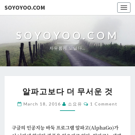
SOYOYOO.COM
Togg
navig
SOYOYOO.COM
자유롭게 노닐다…
알
알파고보다 더 무서운 것
파
고
Comments
March 18, 2016
소요유
1 Comment
보
다
더
구글의 인공지능 바둑 프로그램 알파고(AlphaGo)가
무