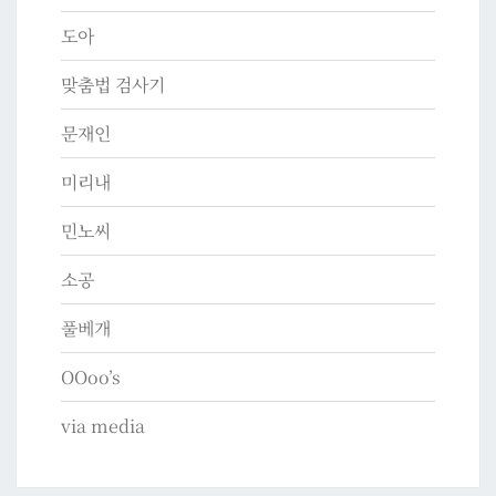
도아
맞춤법 검사기
문재인
미리내
민노씨
소공
풀베개
OOoo’s
via media