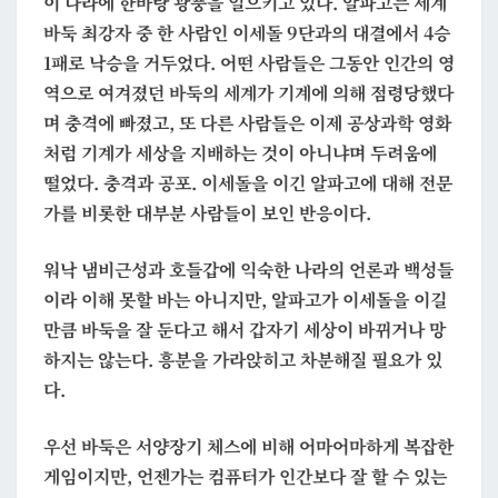
이 나라에 한바탕 광풍을 일으키고 있다. 알파고는 세계
서
바둑 최강자 중 한 사람인 이세돌 9단과의 대결에서 4승
운
1패로 낙승을 거두었다. 어떤 사람들은 그동안 인간의 영
것
역으로 여겨졌던 바둑의 세계가 기계에 의해 점령당했다
며 충격에 빠졌고, 또 다른 사람들은 이제 공상과학 영화
처럼 기계가 세상을 지배하는 것이 아니냐며 두려움에
떨었다. 충격과 공포. 이세돌을 이긴 알파고에 대해 전문
가를 비롯한 대부분 사람들이 보인 반응이다.
워낙 냄비근성과 호들갑에 익숙한 나라의 언론과 백성들
이라 이해 못할 바는 아니지만, 알파고가 이세돌을 이길
만큼 바둑을 잘 둔다고 해서 갑자기 세상이 바뀌거나 망
하지는 않는다. 흥분을 가라앉히고 차분해질 필요가 있
다.
우선 바둑은 서양장기 체스에 비해 어마어마하게 복잡한
게임이지만, 언젠가는 컴퓨터가 인간보다 잘 할 수 있는