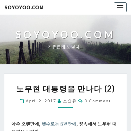
SOYOYOO.COM
Togg
navig
SOYOYOO.COM
자유롭게 노닐다…
노
노무현 대통령을 만나다 (2)
무
현
Comments
April 2, 2017
소요유
0 Comment
대
통
령
아주 오랜만에,
햇수로는 8년만에
, 꿈속에서 노무현 대
을