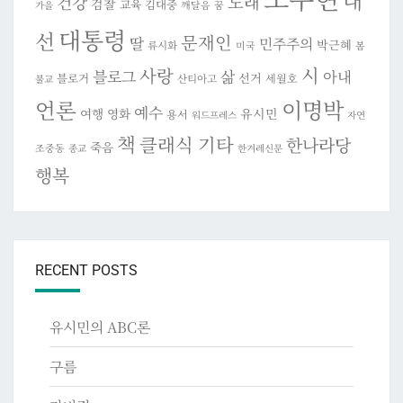
대
건강
노래
검찰
교육
김대중
깨달음
꿈
가을
대통령
선
문재인
딸
민주주의
박근혜
류시화
미국
봄
시
사랑
블로그
삶
아내
선거
블로거
세월호
산티아고
불교
이명박
언론
예수
여행
영화
유시민
용서
워드프레스
자연
책
클래식 기타
한나라당
죽음
조중동
종교
한겨레신문
행복
RECENT POSTS
유시민의 ABC론
구름