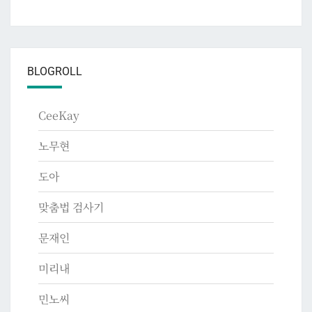
BLOGROLL
CeeKay
노무현
도아
맞춤법 검사기
문재인
미리내
민노씨