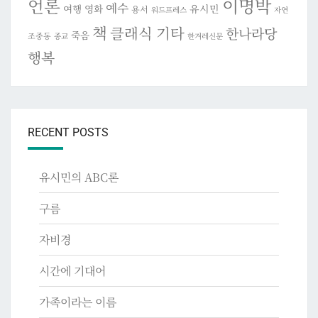
이명박
언론
예수
여행
영화
유시민
용서
워드프레스
자연
책
클래식 기타
한나라당
죽음
조중동
종교
한겨레신문
행복
RECENT POSTS
유시민의 ABC론
구름
자비경
시간에 기대어
가족이라는 이름