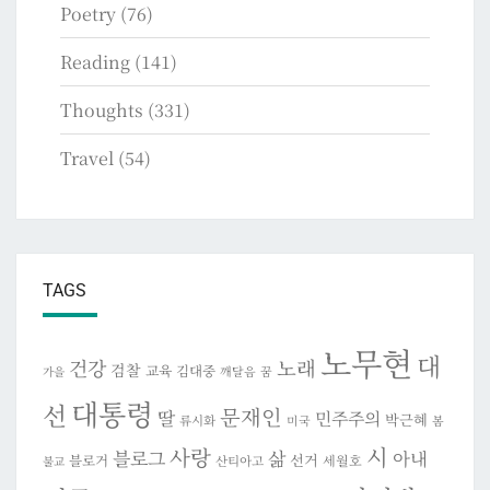
Poetry
(76)
Reading
(141)
Thoughts
(331)
Travel
(54)
TAGS
노무현
대
건강
노래
검찰
교육
김대중
깨달음
꿈
가을
대통령
선
문재인
딸
민주주의
박근혜
류시화
미국
봄
시
사랑
블로그
삶
아내
선거
블로거
세월호
산티아고
불교