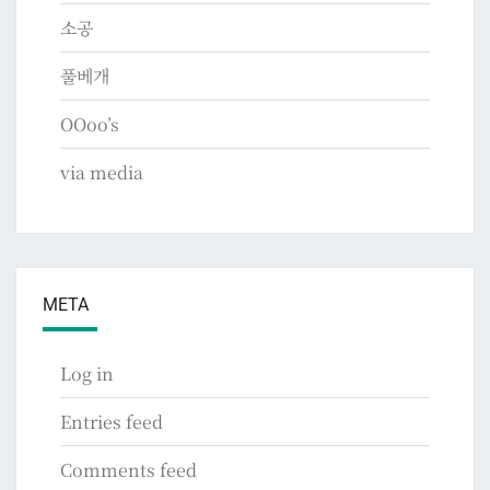
소공
풀베개
OOoo’s
via media
META
Log in
Entries feed
Comments feed