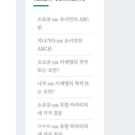
소요유
on
유시민의 ABC
론
지나가다
on
유시민의
ABC론
소요유
on
이재명의 착각
또는 오만?
나무
on
이재명의 착각 또
는 오만?
소요유
on
유발 하라리의
세 가지 질문
ㅁㅁㅁ
on
유발 하라리의
세 가지 질문