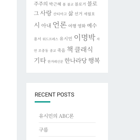
블로
주주의
박근혜
블로거
봄
불교
사랑
그
삶
선거
세월호
산티아고
언론
시
아내
예수
여행
영화
이명박
유시민
용서
워드프레스
자
책
클래식
죽음
조중동
연
종교
기타
행복
한나라당
한겨레신문
RECENT POSTS
유시민의 ABC론
구름