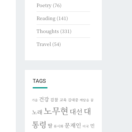
Poetry
(76)
Reading
(141)
Thoughts
(331)
Travel
(54)
TAGS
건강
검찰
교육
김대중
깨달음
꿈
가을
노무현
대
대선
노래
통령
문재인
딸
민
류시화
미국