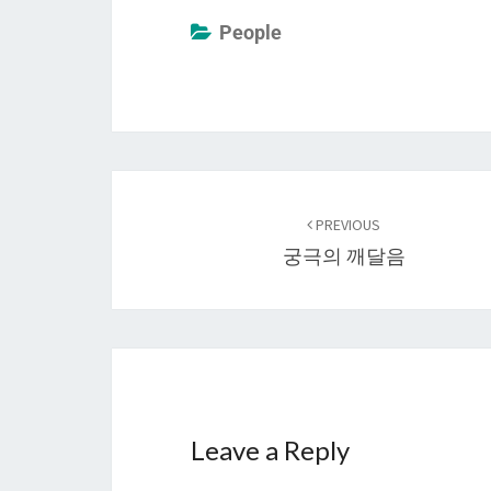
People
Post
navigation
PREVIOUS
궁극의 깨달음
Leave a Reply