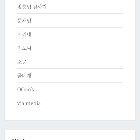
맞춤법 검사기
문재인
미리내
민노씨
소공
풀베개
OOoo’s
via media