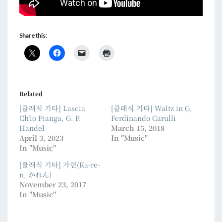
Share this:
Related
[클래식 기타] Lascia
[클래식 기타] Waltz in G,
Ch’io Pianga, G. F.
Ferdinando Carulli
Handel
March 15, 2018
April 3, 2023
In "Music"
In "Music"
[클래식 기타] 가련(Ka-re-
n, かれん)
November 23, 2017
In "Music"