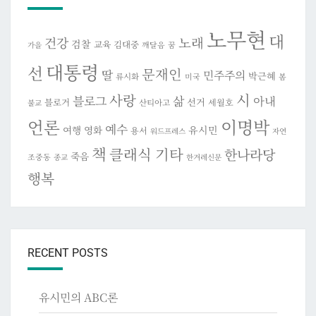
노무현
대
건강
노래
검찰
교육
김대중
깨달음
꿈
가을
대통령
선
문재인
딸
민주주의
박근혜
류시화
미국
봄
시
사랑
블로그
삶
아내
선거
블로거
세월호
산티아고
불교
이명박
언론
예수
여행
영화
유시민
용서
워드프레스
자연
책
클래식 기타
한나라당
죽음
조중동
종교
한겨레신문
행복
RECENT POSTS
유시민의 ABC론