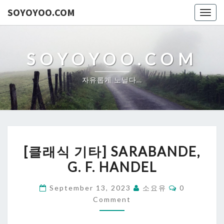
SOYOYOO.COM
Togg
navig
SOYOYOO.COM
자유롭게 노닐다…
[클
[클래식 기타] SARABANDE,
래
G. F. HANDEL
식
기
Comments
September 13, 2023
소요유
0
타]
Comment
SARABANDE,
G.