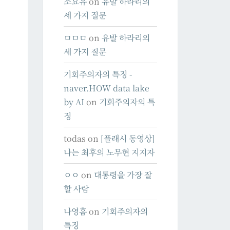
소요유
on
유발 하라리의
세 가지 질문
ㅁㅁㅁ
on
유발 하라리의
세 가지 질문
기회주의자의 특징 -
naver.HOW data lake
by AI
on
기회주의자의 특
징
todas
on
[플래시 동영상]
나는 최후의 노무현 지지자
ㅇㅇ
on
대통령을 가장 잘
할 사람
나영흠
on
기회주의자의
특징