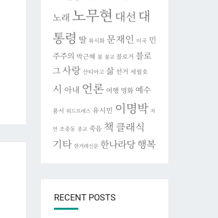
노무현
대
대선
노래
통령
문재인
딸
민
류시화
미국
블로
주주의
박근혜
블로거
봄
불교
사랑
그
삶
선거
세월호
산티아고
언론
시
아내
예수
여행
영화
이명박
유시민
용서
워드프레스
자
책
클래식
죽음
조중동
연
종교
기타
행복
한나라당
한겨레신문
RECENT POSTS