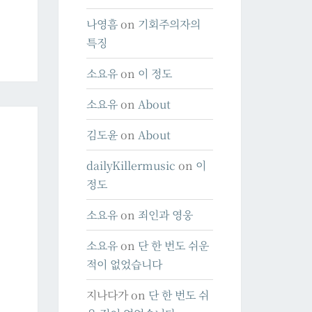
나영흠
on
기회주의자의
특징
소요유
on
이 정도
소요유
on
About
김도윤
on
About
dailyKillermusic
on
이
정도
소요유
on
죄인과 영웅
소요유
on
단 한 번도 쉬운
적이 없었습니다
지나다가
on
단 한 번도 쉬