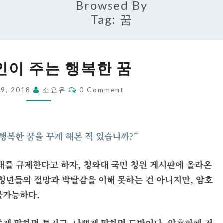
Browsed By
Tag:
꿈
비
이 주는 행복한 꿈
트
코
Comments
19, 2018
소요유
0 Comment
인
이
주
행복한 꿈을 꾸게 해본 적 있습니까?”
는
행
래를 규제한다고 하자, 청와대 국민 청원 게시판에 올라온
복
 청년들의 절망과 박탈감을 이해 못하는 건 아니지만,
암호
한
불가능하다.
꿈
좋게 말하면 투기고, 나쁘게 말하면 도박이다.
암호
화폐 거