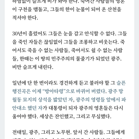
하염없이 슬프게 비가 와야 한다. 죽어간 사람들의 영혼
픈
이 구천을 맴돌고, 그들의 한이 눈물이 되어 온 산천을
행
적셔야 한다.
진
곡
30년이 흘렀어도 그들은 눈을 감고 안식할 수 없다. 그들
을 죽인 자들은 끊임없이 그들을 조롱하고 비웃는다. 죽
어서도 죽을 수 없는 사람들, 죽어서도 쉴 수 없는 사람
들, 한때는 이 땅의 민주주의의 물줄기가 되었던 광주.
비만 슬프게 내린다.
일년에 단 한 번이라도 경건하게 듣고 불러야 할 그
슬픈
행진곡은 이제 “방아타령”으로 바뀌어 버렸다
.
광주 망
월동 묘지의 상석을 밟았던 자
,
광주의 영령들 앞에서 파
안대소 했던 자
가 대통령이 되자 광주의 영혼들은 다시
울어야 했다. 세상은 잔인했고, 그리고 무심했다.
전태일, 광주, 그리고 노무현. 앞서 간 사람들. 그들에게