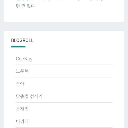
런 건 없다
BLOGROLL
CeeKay
노무현
도아
맞춤법 검사기
문재인
미리내