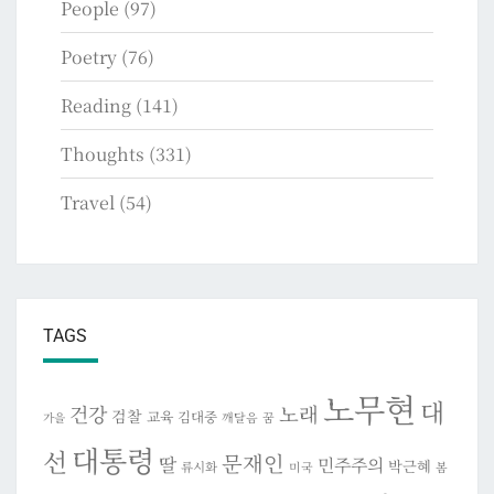
People
(97)
Poetry
(76)
Reading
(141)
Thoughts
(331)
Travel
(54)
TAGS
노무현
대
건강
노래
검찰
교육
김대중
깨달음
꿈
가을
대통령
선
문재인
딸
민주주의
박근혜
류시화
미국
봄