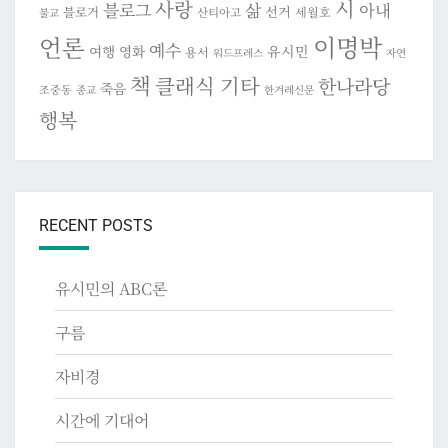
시
사랑
블로그
삶
아내
선거
블로거
세월호
산티아고
불교
이명박
언론
예수
여행
영화
유시민
용서
워드프레스
자연
책
클래식 기타
한나라당
죽음
조중동
종교
한겨레신문
행복
RECENT POSTS
유시민의 ABC론
구름
자비경
시간에 기대어