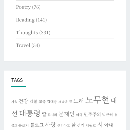
Poetry
(76)
Reading
(141)
Thoughts
(331)
Travel
(54)
TAGS
노무현
대
건강
노래
검찰
교육
김대중
깨달음
꿈
가을
대통령
선
문재인
딸
민주주의
박근혜
류시화
미국
봄
시
사랑
블로그
삶
아내
선거
블로거
세월호
산티아고
불교