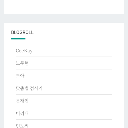
BLOGROLL
CeeKay
노무현
도아
맞춤법 검사기
문재인
미리내
민노씨