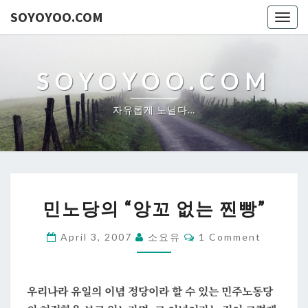
SOYOYOO.COM
Togg
navig
SOYOYOO.COM
자유롭게 노닐다…
민
민노당의 “앙꼬 없는 찐빵”
노
당
Comments
April 3, 2007
소요유
1 Comment
의
“앙
꼬
우리나라 유일의 이념 정당이라 할 수 있는 민주노동당
없