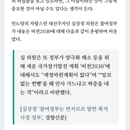
의 허접함을 보고 있노라면, 그 이념이라는 것이 그렇게
는
중요한 것이 아닐 수도 있다는 생각이 든다.
찐
빵”
민노당의 자랑스런 대선주자인 심상정 의원은 참여정부
가 내놓은 비전2030에 대해 다음과 같이 촌평하며 비웃
었다.
심 의원은 또 정부가 양극화 해소 등을 위
해 세운 국가장기발전 계획 ‘비전2030’에
대해서도 “재정마련계획이 없다”며 “
‘앙꼬
없는 찐빵’
을 왜 안사 가느냐고 짜증을 내
는 격”이라고 비판했다.
[
심상정 ‘참여정부는 번지르르 말만 복지
사칭 정부’
, 경향신문]