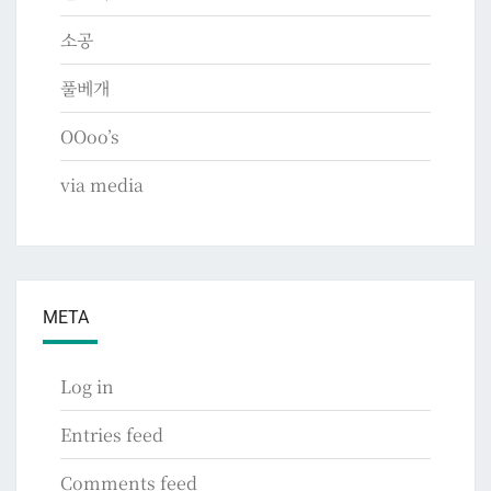
소공
풀베개
OOoo’s
via media
META
Log in
Entries feed
Comments feed