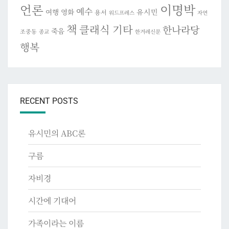
이명박
언론
예수
여행
영화
유시민
용서
워드프레스
자연
책
클래식 기타
한나라당
죽음
조중동
종교
한겨레신문
행복
RECENT POSTS
유시민의 ABC론
구름
자비경
시간에 기대어
가족이라는 이름