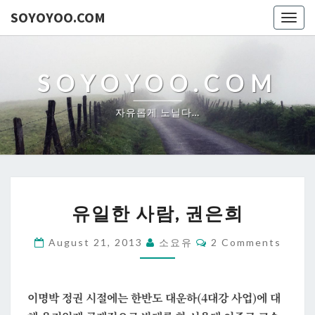
SOYOYOO.COM
Togg
navig
SOYOYOO.COM
자유롭게 노닐다…
유
유일한 사람, 권은희
일
한
Comments
August 21, 2013
소요유
2 Comments
사
람,
권
이명박 정권 시절에는 한반도 대운하(4대강 사업)에 대
은