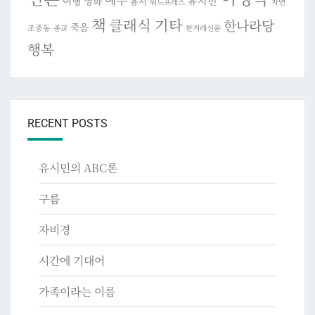
예수
여행
영화
유시민
용서
워드프레스
자연
책
클래식 기타
한나라당
죽음
조중동
종교
한겨레신문
행복
RECENT POSTS
유시민의 ABC론
구름
자비경
시간에 기대어
가족이라는 이름