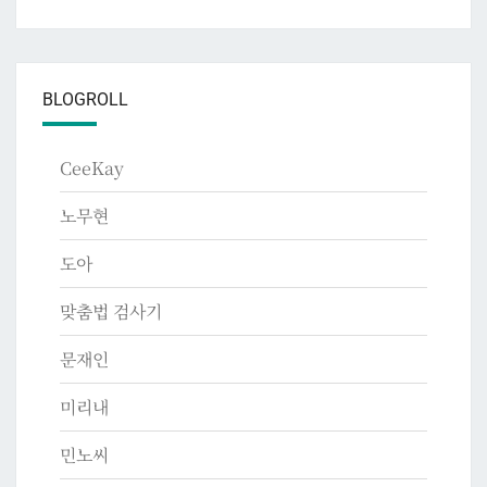
BLOGROLL
CeeKay
노무현
도아
맞춤법 검사기
문재인
미리내
민노씨