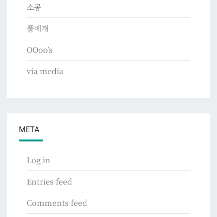
소공
풀베개
OOoo’s
via media
META
Log in
Entries feed
Comments feed