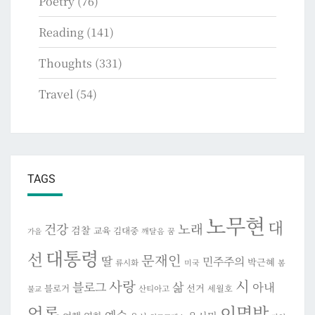
Poetry
(76)
Reading
(141)
Thoughts
(331)
Travel
(54)
TAGS
노무현
대
건강
노래
검찰
교육
김대중
깨달음
꿈
가을
대통령
선
문재인
딸
민주주의
박근혜
류시화
미국
봄
시
사랑
블로그
삶
아내
선거
블로거
세월호
산티아고
불교
이명박
언론