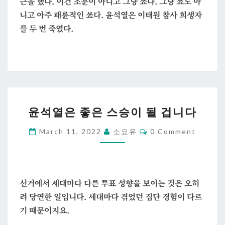
근을 했다. 이건 조문이 아니고 그냥 쑈다. 그냥 쑈도 아
니고 아주 패륜적인 쑈다. 윤석열은 이태원 참사 희생자
를 두 번 죽였다.
윤
윤석열은 좋은 스승이 될 겁니다
석
열
Comments
March 11, 2022
소요유
0 Comment
은
좋
은
선거에서 세대마다 다른 투표 성향을 보이는 것은 오히
스
려 당연한 일입니다. 세대마다 겪었던 집단 경험이 다르
승
기 때문이지요.
이
될