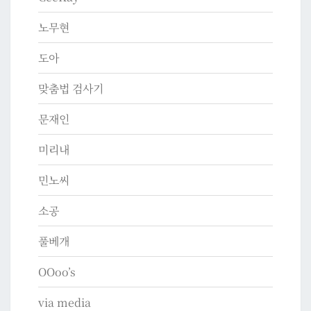
노무현
도아
맞춤법 검사기
문재인
미리내
민노씨
소공
풀베개
OOoo’s
via media