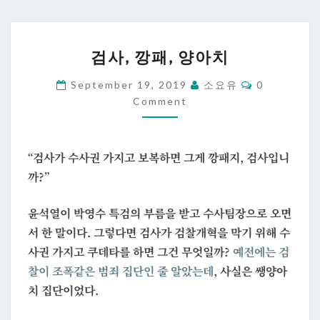
검
검사, 깡패, 양아치
사,
깡
Comments
September 19, 2019
소요유
0
패,
Comment
양
아
“검사가 수사권 가지고 보복하면 그게 깡패지, 검사입니
치
까?”
윤석열이 박영수 특검의 부름을 받고 수사팀장으로 오면
서 한 말이다. 그렇다면 검사가 검찰개혁을 막기 위해 수
사권 가지고 쿠데타를 하면 그건 무엇일까?
예전에는 검
찰이 조폭같은 범죄 집단인 줄 알았는데
, 사실은 쌩양아
치 집단이었다.