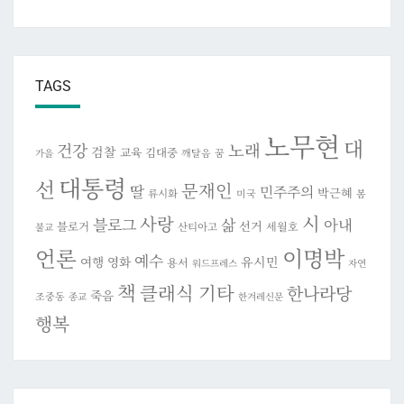
TAGS
노무현
대
건강
노래
검찰
교육
김대중
깨달음
꿈
가을
대통령
선
문재인
딸
민주주의
박근혜
류시화
미국
봄
시
사랑
블로그
삶
아내
선거
블로거
세월호
산티아고
불교
이명박
언론
예수
여행
영화
유시민
용서
워드프레스
자연
책
클래식 기타
한나라당
죽음
조중동
종교
한겨레신문
행복